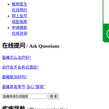
推荐医生
在线预约
网上挂号
就医指南
申请援助
在线咨询
在线提问
/ Ask Questions
面瘫怎么治疗好?
治疗会不会有后遗症?
面瘫能治好吗?
面瘫易发季节,当心”毁容”
疾病导航