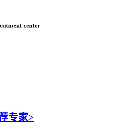
treatment center
荐专家>