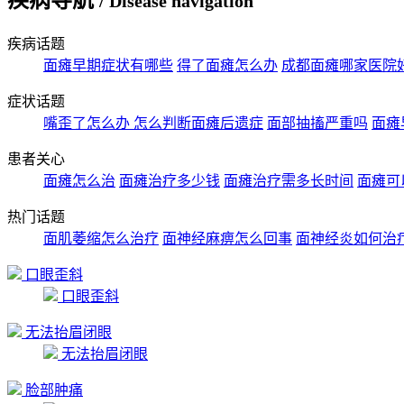
/ Disease navigation
疾病话题
面瘫早期症状有哪些
得了面瘫怎么办
成都面瘫哪家医院
症状话题
嘴歪了怎么办
怎么判断面瘫后遗症
面部抽搐严重吗
面瘫
患者关心
面瘫怎么治
面瘫治疗多少钱
面瘫治疗需多长时间
面瘫可
热门话题
面肌萎缩怎么治疗
面神经麻痹怎么回事
面神经炎如何治
口眼歪斜
口眼歪斜
无法抬眉闭眼
无法抬眉闭眼
脸部肿痛