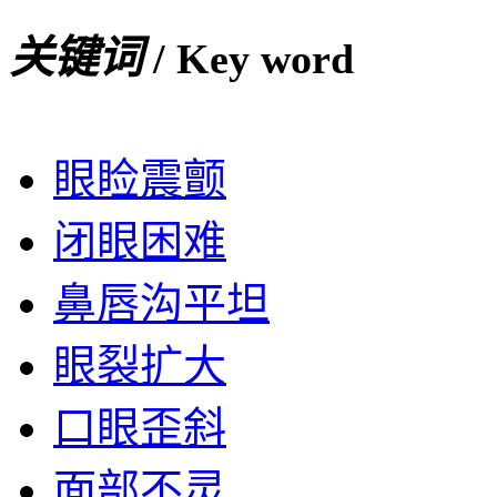
关键词
/ Key word
眼睑震颤
闭眼困难
鼻唇沟平坦
眼裂扩大
口眼歪斜
面部不灵