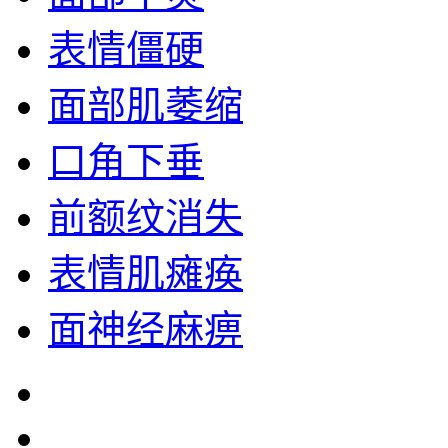
表情僵硬
面部肌萎缩
口角下垂
前额纹消失
表情肌瘫痪
面神经麻痹