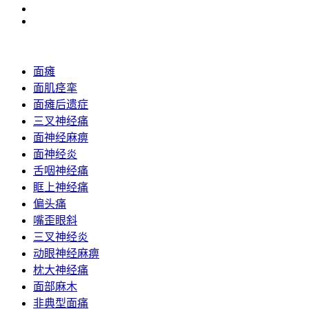
面瘫
面肌痉挛
面瘫后遗症
三叉神经痛
面神经麻痹
面神经炎
舌咽神经痛
眶上神经痛
偏头痛
嘴歪眼斜
三叉神经炎
动眼神经麻痹
枕大神经痛
面部麻木
非典型面痛