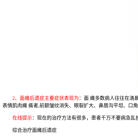
2、面瘫后遗症主要症状表现为
：面 瘫多数病人往往在清
表情肌肉瘫 痪者,前额皱纹消失、眼裂扩大、鼻唇沟平坦、口角
在线提示
：现在的治疗方法有很多，患者千万不要病急乱
综合治疗面瘫后遗症