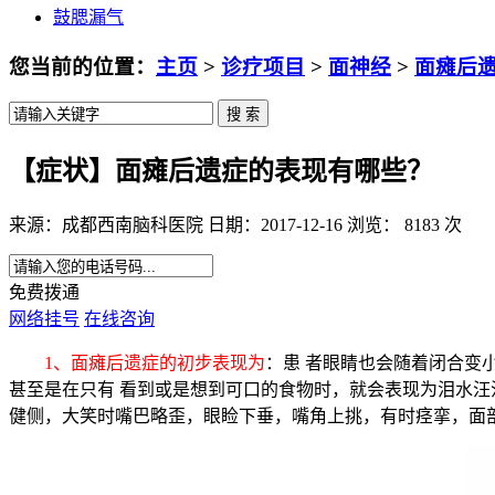
鼓腮漏气
您当前的位置：
主页
>
诊疗项目
>
面神经
>
面瘫后
【症状】面瘫后遗症的表现有哪些？
来源：成都西南脑科医院 日期：2017-12-16 浏览： 8183 次
免费拨通
网络挂号
在线咨询
1、面瘫后遗症的初步表现为
：患 者眼睛也会随着闭合变
甚至是在只有 看到或是想到可口的食物时，就会表现为泪水汪
健侧，大笑时嘴巴略歪，眼睑下垂，嘴角上挑，有时痉挛，面