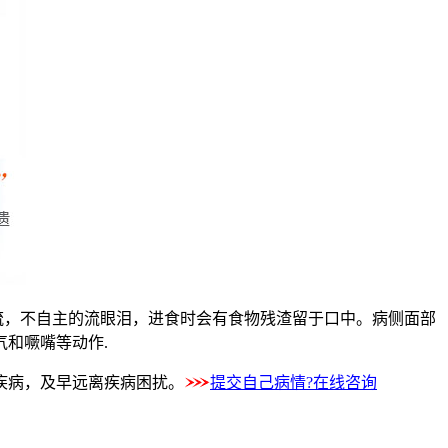
流，不自主的流眼泪，进食时会有食物残渣留于口中。病侧面部
气和噘嘴等动作.
疾病，及早远离疾病困扰。
提交自己病情?在线咨询