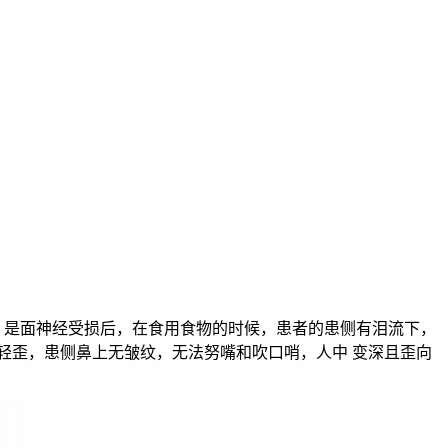
，是面神经受损后，在食用食物的时候，患者的患侧有泪流下，
轻歪，患侧鼻上无皱纹，无法努嘴和吹口哨，人中 变深且歪向