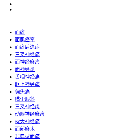
面瘫
面肌痉挛
面瘫后遗症
三叉神经痛
面神经麻痹
面神经炎
舌咽神经痛
眶上神经痛
偏头痛
嘴歪眼斜
三叉神经炎
动眼神经麻痹
枕大神经痛
面部麻木
非典型面痛