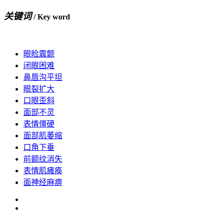
关键词
/ Key word
眼睑震颤
闭眼困难
鼻唇沟平坦
眼裂扩大
口眼歪斜
面部不灵
表情僵硬
面部肌萎缩
口角下垂
前额纹消失
表情肌瘫痪
面神经麻痹