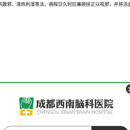
散邪、清热利湿等法，病程日久时应兼顾扶正以祛邪，并将活血