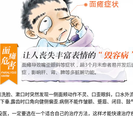
晨洗脸、漱口时突然发现一侧面颊动作不灵、口歪眼斜，口水外
下垂,露齿时口角向健侧偏歪.病侧不能作皱额、蹙眉、闭目、鼓
投医，一定要选在一个适合自己的治疗方法，这样才能快速治疗