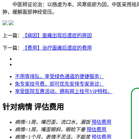
中医辨证论治：以络虚为本、风寒痰瘀为因，中医采用祛风
肿，缓解面部神经受压。
上一篇：
【病因】面瘫出现后遗症的原因
下一篇：
【费用】治疗面瘫后遗症的费用
不用等排队，享受绿色通道的便捷服务；
免专家挂号费，却可优先安排专家亲诊；
享受医院互惠活动，拥有网上挂号VIP特权。
针对病情 评估费用
病情<
1周
，嘴巴歪，流口水，漏饭
预估费用
病情>
1周
，嘴歪眼斜，眼睑下垂
预估费用
病情<
1个月
，表情不灵活，不能笑
预估费用