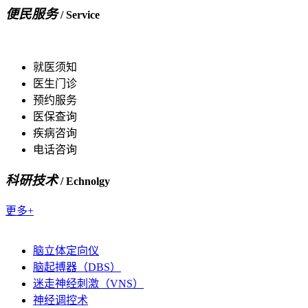
便民服务
/ Service
就医须知
医生门诊
预约服务
医保查询
疾病咨询
电话咨询
科研技术
/ Echnolgy
更多+
脑立体定向仪
脑起搏器（DBS）
迷走神经刺激（VNS）
神经调控术