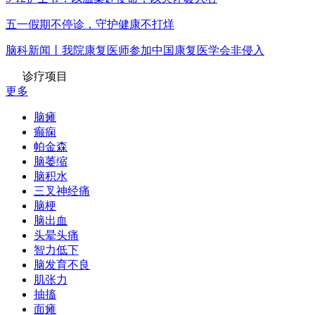
五一假期不停诊，守护健康不打烊
脑科新闻丨我院康复医师参加中国康复医学会非侵入
诊疗项目
更多
脑瘫
癫痫
帕金森
脑萎缩
脑积水
三叉神经痛
脑梗
脑出血
头晕头痛
智力低下
脑发育不良
肌张力
抽搐
面瘫