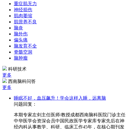
重症肌无力
神经损伤
肌肉萎缩
肌营养不良
脑炎
脑外伤
偏头痛
脑发育不全
脊髓空洞
脑肿瘤
科研技术
更多
西南脑科问答
更多
睡眠不好，血压飙升！学会这样入睡，远离脑
问题回复：
本期专家左剑主任医师/教授成都西南脑科医院门诊主任
中华医学会资深会员中国民政医学专家库专家先后在神
经内科从事教学、科研、临床工作45年，在核心期刊发