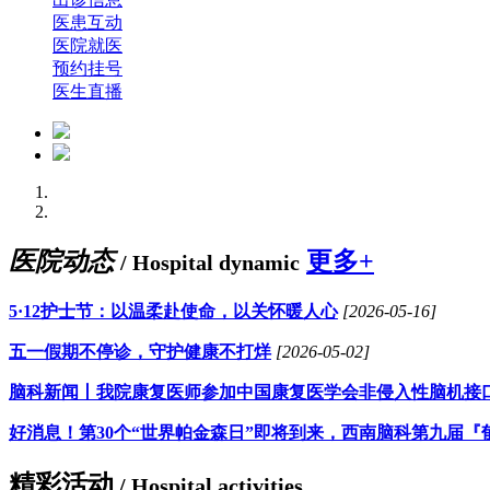
医患互动
医院就医
预约挂号
医生直播
医院动态
更多+
/ Hospital dynamic
5·12护士节：以温柔赴使命，以关怀暖人心
[2026-05-16]
五一假期不停诊，守护健康不打烊
[2026-05-02]
脑科新闻丨我院康复医师参加中国康复医学会非侵入性脑机接
好消息！第30个“世界帕金森日”即将到来，西南脑科第九届『
精彩活动
/ Hospital activities