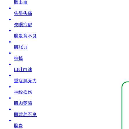
脑出血
头晕头痛
失眠抑郁
脑发育不良
肌张力
抽搐
口吐白沫
重症肌无力
神经损伤
肌肉萎缩
肌营养不良
脑炎