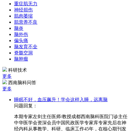
重症肌无力
神经损伤
肌肉萎缩
肌营养不良
脑炎
脑外伤
偏头痛
脑发育不全
脊髓空洞
脑肿瘤
科研技术
更多
西南脑科问答
更多
睡眠不好，血压飙升！学会这样入睡，远离脑
问题回复：
本期专家左剑主任医师/教授成都西南脑科医院门诊主任
中华医学会资深会员中国民政医学专家库专家先后在神
经内科从事教学、科研、临床工作45年，在核心期刊发