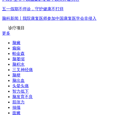
五一假期不停诊，守护健康不打烊
脑科新闻丨我院康复医师参加中国康复医学会非侵入
诊疗项目
更多
脑瘫
癫痫
帕金森
脑萎缩
脑积水
三叉神经痛
脑梗
脑出血
头晕头痛
智力低下
脑发育不良
肌张力
抽搐
面瘫