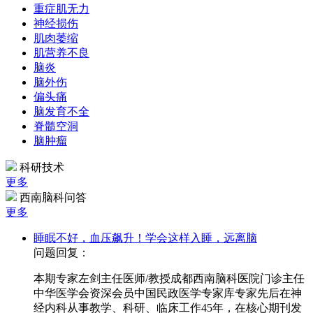
重症肌无力
神经损伤
肌肉萎缩
肌营养不良
脑炎
脑外伤
偏头痛
脑发育不全
脊髓空洞
脑肿瘤
科研技术
更多
西南脑科问答
更多
睡眠不好，血压飙升！学会这样入睡，远离脑
问题回复：
本期专家左剑主任医师/教授成都西南脑科医院门诊主任
中华医学会资深会员中国民政医学专家库专家先后在神
经内科从事教学、科研、临床工作45年，在核心期刊发