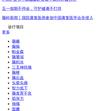
五一假期不停诊，守护健康不打烊
脑科新闻丨我院康复医师参加中国康复医学会非侵入
诊疗项目
更多
脑瘫
癫痫
帕金森
脑萎缩
脑积水
三叉神经痛
脑梗
脑出血
头晕头痛
智力低下
脑发育不良
肌张力
抽搐
面瘫