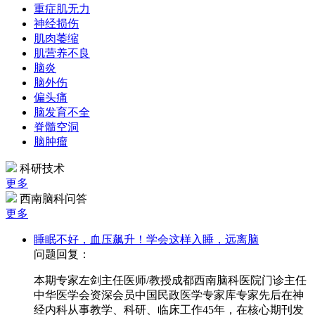
重症肌无力
神经损伤
肌肉萎缩
肌营养不良
脑炎
脑外伤
偏头痛
脑发育不全
脊髓空洞
脑肿瘤
科研技术
更多
西南脑科问答
更多
睡眠不好，血压飙升！学会这样入睡，远离脑
问题回复：
本期专家左剑主任医师/教授成都西南脑科医院门诊主任
中华医学会资深会员中国民政医学专家库专家先后在神
经内科从事教学、科研、临床工作45年，在核心期刊发