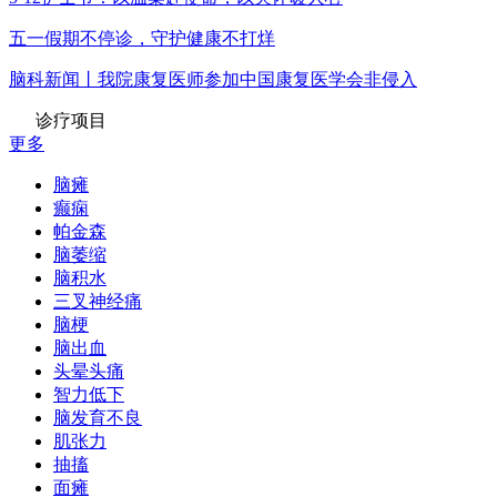
五一假期不停诊，守护健康不打烊
脑科新闻丨我院康复医师参加中国康复医学会非侵入
诊疗项目
更多
脑瘫
癫痫
帕金森
脑萎缩
脑积水
三叉神经痛
脑梗
脑出血
头晕头痛
智力低下
脑发育不良
肌张力
抽搐
面瘫