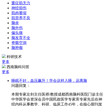
重症肌无力
神经损伤
肌肉萎缩
肌营养不良
脑炎
脑外伤
偏头痛
脑发育不全
脊髓空洞
脑肿瘤
科研技术
更多
西南脑科问答
更多
睡眠不好，血压飙升！学会这样入睡，远离脑
问题回复：
本期专家左剑主任医师/教授成都西南脑科医院门诊主任
中华医学会资深会员中国民政医学专家库专家先后在神
经内科从事教学、科研、临床工作45年，在核心期刊发