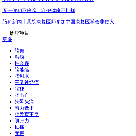
五一假期不停诊，守护健康不打烊
脑科新闻丨我院康复医师参加中国康复医学会非侵入
诊疗项目
更多
脑瘫
癫痫
帕金森
脑萎缩
脑积水
三叉神经痛
脑梗
脑出血
头晕头痛
智力低下
脑发育不良
肌张力
抽搐
面瘫