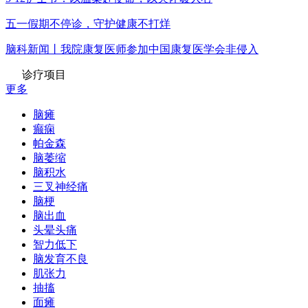
五一假期不停诊，守护健康不打烊
脑科新闻丨我院康复医师参加中国康复医学会非侵入
诊疗项目
更多
脑瘫
癫痫
帕金森
脑萎缩
脑积水
三叉神经痛
脑梗
脑出血
头晕头痛
智力低下
脑发育不良
肌张力
抽搐
面瘫