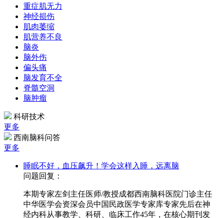
重症肌无力
神经损伤
肌肉萎缩
肌营养不良
脑炎
脑外伤
偏头痛
脑发育不全
脊髓空洞
脑肿瘤
科研技术
更多
西南脑科问答
更多
睡眠不好，血压飙升！学会这样入睡，远离脑
问题回复：
本期专家左剑主任医师/教授成都西南脑科医院门诊主任
中华医学会资深会员中国民政医学专家库专家先后在神
经内科从事教学、科研、临床工作45年，在核心期刊发