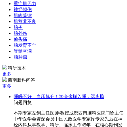
重症肌无力
神经损伤
肌肉萎缩
肌营养不良
脑炎
脑外伤
偏头痛
脑发育不全
脊髓空洞
脑肿瘤
科研技术
更多
西南脑科问答
更多
睡眠不好，血压飙升！学会这样入睡，远离脑
问题回复：
本期专家左剑主任医师/教授成都西南脑科医院门诊主任
中华医学会资深会员中国民政医学专家库专家先后在神
经内科从事教学、科研、临床工作45年，在核心期刊发