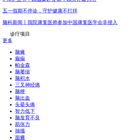
五一假期不停诊，守护健康不打烊
脑科新闻丨我院康复医师参加中国康复医学会非侵入
诊疗项目
更多
脑瘫
癫痫
帕金森
脑萎缩
脑积水
三叉神经痛
脑梗
脑出血
头晕头痛
智力低下
脑发育不良
肌张力
抽搐
面瘫