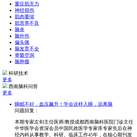
重症肌无力
神经损伤
肌肉萎缩
肌营养不良
脑炎
脑外伤
偏头痛
脑发育不全
脊髓空洞
脑肿瘤
科研技术
更多
西南脑科问答
更多
睡眠不好，血压飙升！学会这样入睡，远离脑
问题回复：
本期专家左剑主任医师/教授成都西南脑科医院门诊主任
中华医学会资深会员中国民政医学专家库专家先后在神
经内科从事教学、科研、临床工作45年，在核心期刊发