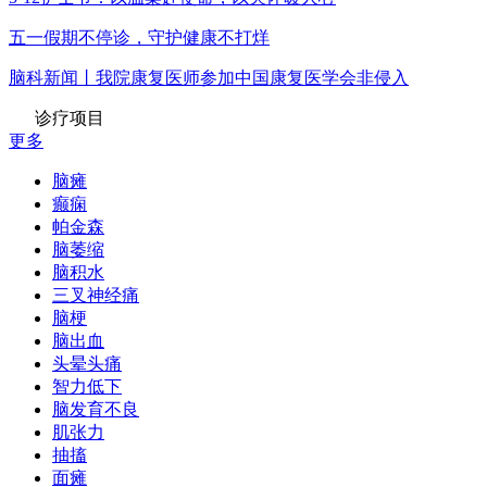
五一假期不停诊，守护健康不打烊
脑科新闻丨我院康复医师参加中国康复医学会非侵入
诊疗项目
更多
脑瘫
癫痫
帕金森
脑萎缩
脑积水
三叉神经痛
脑梗
脑出血
头晕头痛
智力低下
脑发育不良
肌张力
抽搐
面瘫