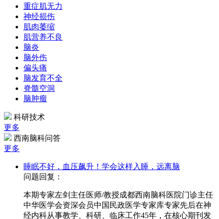
重症肌无力
神经损伤
肌肉萎缩
肌营养不良
脑炎
脑外伤
偏头痛
脑发育不全
脊髓空洞
脑肿瘤
科研技术
更多
西南脑科问答
更多
睡眠不好，血压飙升！学会这样入睡，远离脑
问题回复：
本期专家左剑主任医师/教授成都西南脑科医院门诊主任
中华医学会资深会员中国民政医学专家库专家先后在神
经内科从事教学、科研、临床工作45年，在核心期刊发