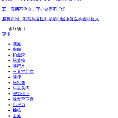
五一假期不停诊，守护健康不打烊
脑科新闻丨我院康复医师参加中国康复医学会非侵入
诊疗项目
更多
脑瘫
癫痫
帕金森
脑萎缩
脑积水
三叉神经痛
脑梗
脑出血
头晕头痛
智力低下
脑发育不良
肌张力
抽搐
面瘫