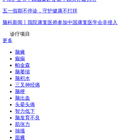
五一假期不停诊，守护健康不打烊
脑科新闻丨我院康复医师参加中国康复医学会非侵入
诊疗项目
更多
脑瘫
癫痫
帕金森
脑萎缩
脑积水
三叉神经痛
脑梗
脑出血
头晕头痛
智力低下
脑发育不良
肌张力
抽搐
面瘫