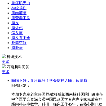
重症肌无力
神经损伤
肌肉萎缩
肌营养不良
脑炎
脑外伤
偏头痛
脑发育不全
脊髓空洞
脑肿瘤
科研技术
更多
西南脑科问答
更多
睡眠不好，血压飙升！学会这样入睡，远离脑
问题回复：
本期专家左剑主任医师/教授成都西南脑科医院门诊主任
中华医学会资深会员中国民政医学专家库专家先后在神
经内科从事教学、科研、临床工作45年，在核心期刊发